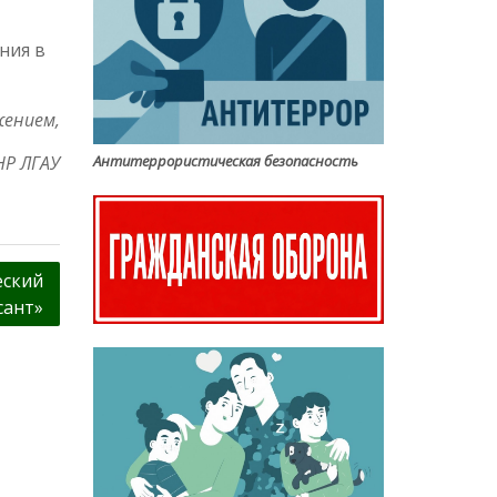
!
ния в
жением,
НР ЛГАУ
Антитеррористическая безопасность
еский
сант»