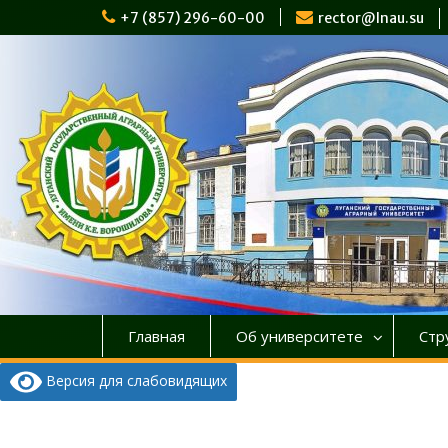
Перейти
+7 (857) 296-60-00
rector@lnau.su
к
содержимому
Главная
Об университете
Стр
Версия для слабовидящих