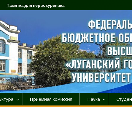
Памятка для первокурсника
уктура
Приемная комиссия
Наука
Студен