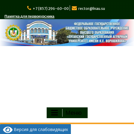
Перейти
к
+7 (857) 296-60-00
rector@lnau.su
содержимому
Памятка для первокурсника
Меню
Версия для слабовидящих