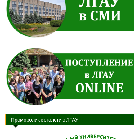
Проморолик к столетию ЛГАУ