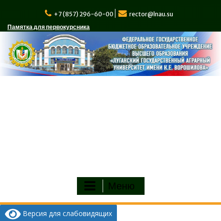
Перейти
к
+7 (857) 296-60-00
rector@lnau.su
содержимому
Памятка для первокурсника
Меню
Версия для слабовидящих