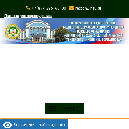
Перейти
к
+7 (857) 296-60-00
rector@lnau.su
содержимому
Памятка для первокурсника
Меню
Версия для слабовидящих