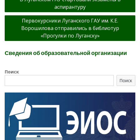
по
аспирантуру
записям
Первокурсники Луганского ГАУ им. К.Е.
Ворошилова отправились в библиотур
«Прогулки по Луганску»
Сведения об образовательной организации
Поиск
Поиск