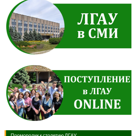
Проморолик к столетию ЛГАУ