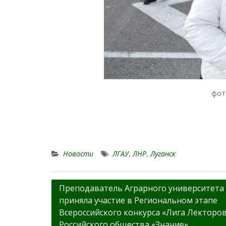
фот
Новости
ЛГАУ
,
ЛНР
,
Луганск
Навигация
Преподаватель Аграрного университета
приняла участие в Региональном этапе
по
Всероссийского конкурса «Лига Лекторо
записям
Российского общества «Знание».