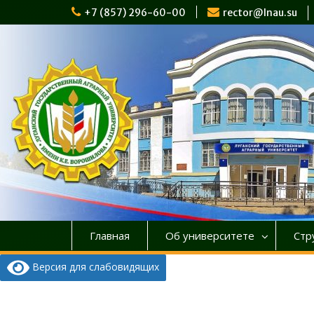
Перейти
+7 (857) 296-60-00
rector@lnau.su
к
содержимому
Главная
Об университете
Стр
Версия для слабовидящих