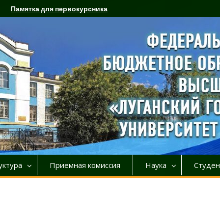
Памятка для первокурсника
уктура
Приемная комиссия
Наука
Студен