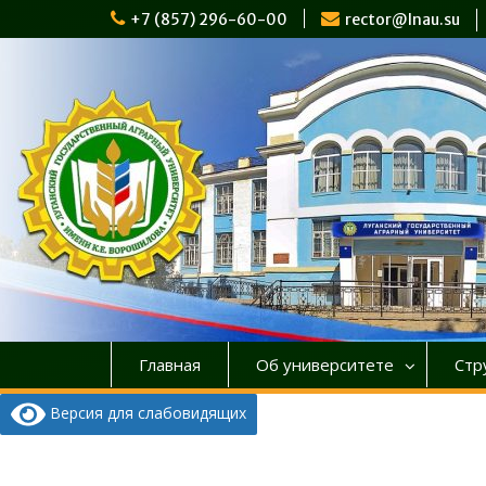
Перейти
+7 (857) 296-60-00
rector@lnau.su
к
содержимому
Главная
Об университете
Стр
Версия для слабовидящих