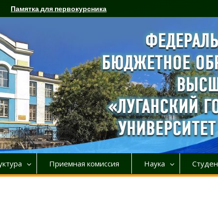
Памятка для первокурсника
уктура
Приемная комиссия
Наука
Студен