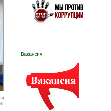
Вакансия
ди
4»