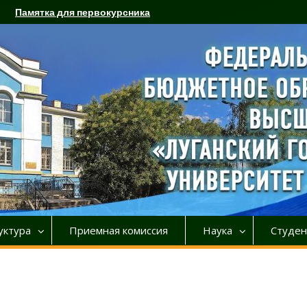
Памятка для первокурсника
уктура
Приемная комиссия
Наука
Студен