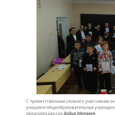
С приветственным словом к участникам оч
учащихся общеобразовательных учреждени
обратился ректор
Вадим Матвеев
: