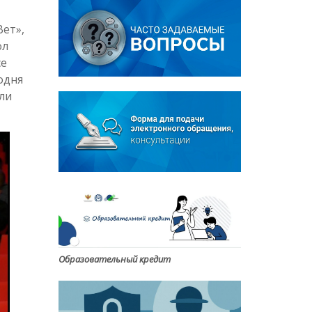
Вет»,
ол
се
одня
ли
Образовательный кредит