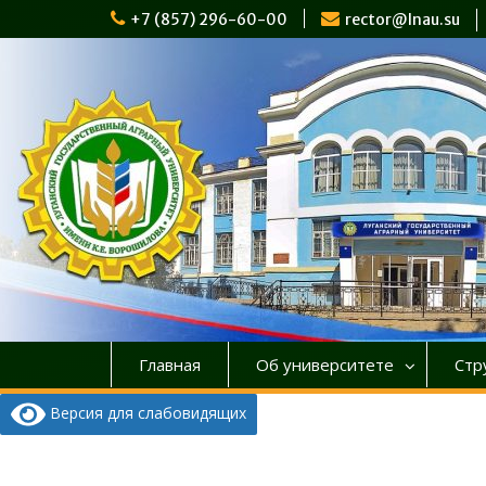
Перейти
+7 (857) 296-60-00
rector@lnau.su
к
содержимому
Главная
Об университете
Стр
Версия для слабовидящих