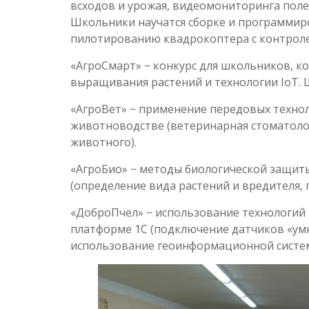
всходов и урожая, видеомониторинга поле
Школьники научатся сборке и программир
пилотированию квадрокоптера с контрол
«АгроСмарт» − конкурс для школьников, к
выращивания растений и технологии IoT.
«АгроВет» − применение передовых техно
животноводстве (ветеринарная стоматолог
животного).
«АгроБио» − методы биологической защиты
(определение вида растений и вредителя,
«ДоброПчел» − использование технологий 
платформе 1С (подключение датчиков «умн
использование геоинформационной систем