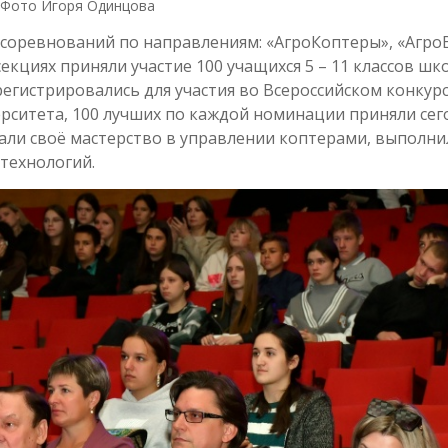
Фото Игоря Одинцова
 соревнований по направлениям: «АгроКоптеры», «Агро
екциях приняли участие 100 учащихся 5 – 11 классов шк
егистрировались для участия во Всероссийском конкур
рситета, 100 лучших по каждой номинации приняли сег
али своё мастерство в управлении коптерами, выполни
технологий.