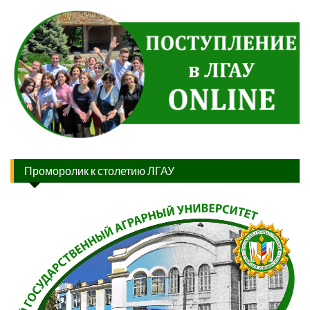
Проморолик к столетию ЛГАУ