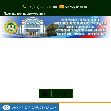
Перейти
к
+7 (857) 296-60-00
rector@lnau.su
содержимому
Памятка для первокурсника
Меню
Версия для слабовидящих