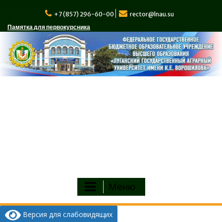
Перейти
к
+7 (857) 296-60-00
rector@lnau.su
содержимому
Памятка для первокурсника
Меню
Версия для слабовидящих