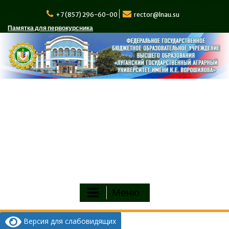
Перейти
к
+7 (857) 296-60-00
rector@lnau.su
содержимому
Памятка для первокурсника
Меню
Версия для слабовидящих