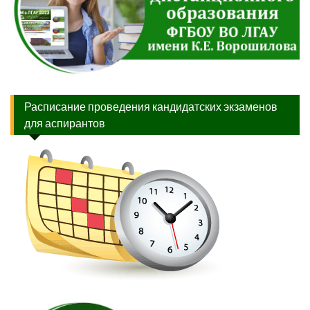
Расписание проведения кандидатских экзаменов
для аспирантов