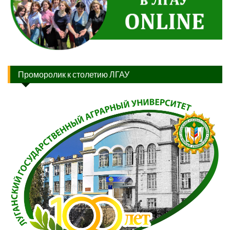
Проморолик к столетию ЛГАУ