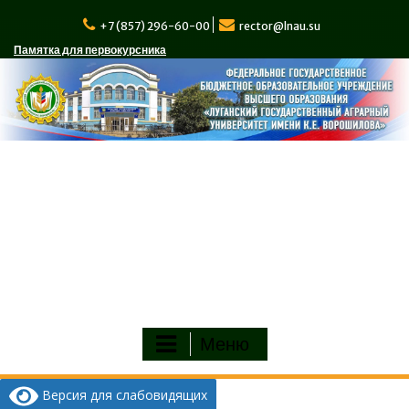
Перейти
к
+7 (857) 296-60-00
rector@lnau.su
содержимому
Памятка для первокурсника
Меню
Версия для слабовидящих