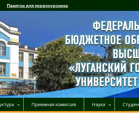
Памятка для первокурсника
уктура
Приемная комиссия
Наука
Студен