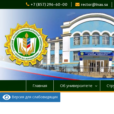
Перейти
+7 (857) 296-60-00
rector@lnau.su
к
содержимому
Главная
Об университете
Стр
Версия для слабовидящих