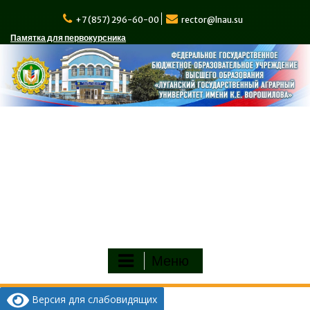
Перейти
к
+7 (857) 296-60-00
rector@lnau.su
содержимому
Памятка для первокурсника
Меню
Версия для слабовидящих