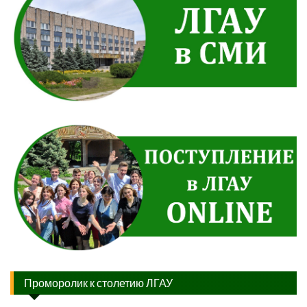
Проморолик к столетию ЛГАУ