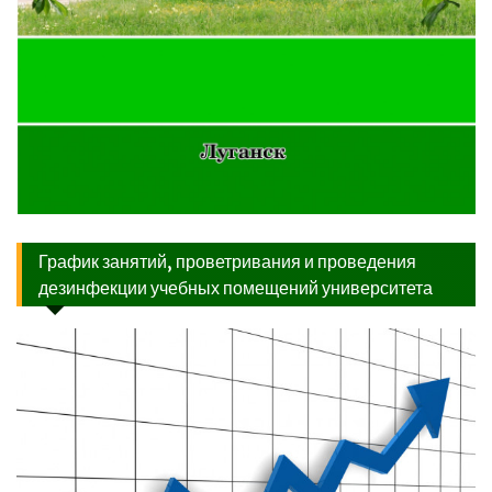
График занятий, проветривания и проведения
дезинфекции учебных помещений университета