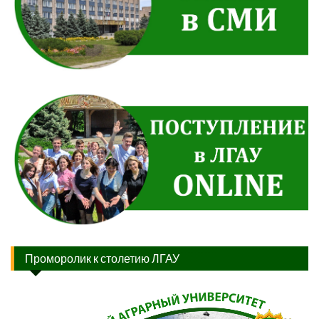
Проморолик к столетию ЛГАУ