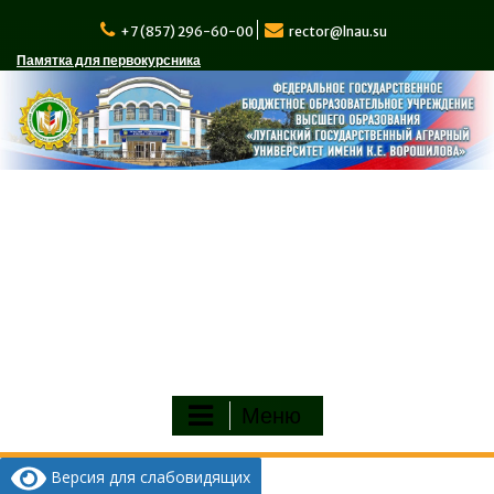
Перейти
к
+7 (857) 296-60-00
rector@lnau.su
содержимому
Памятка для первокурсника
Меню
Версия для слабовидящих