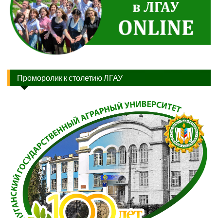
Проморолик к столетию ЛГАУ