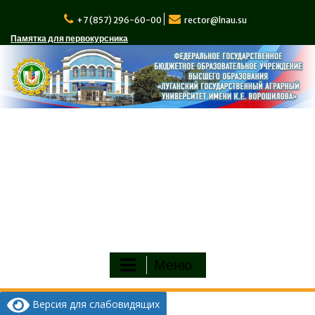
Перейти
к
+7 (857) 296-60-00
rector@lnau.su
содержимому
Памятка для первокурсника
Меню
Версия для слабовидящих