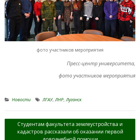
фото участников мероприятия
Пресс-центр университета,
фото участников мероприятия
Новости
ЛГАУ
,
ЛНР
,
Луганск
Навигация
Студентам факультета землеустройства и
по
кадастров рассказали об оказании первой
записям
доврачебной помощи