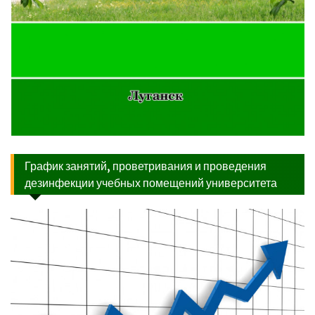
График занятий, проветривания и проведения
дезинфекции учебных помещений университета