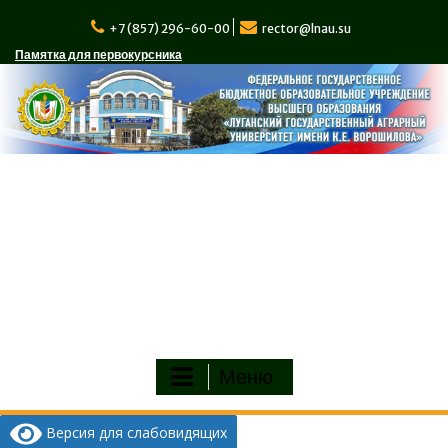
Перейти
к
+7 (857) 296-60-00
rector@lnau.su
содержимому
Памятка для первокурсника
Меню
Версия для слабовидящих