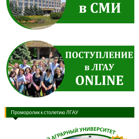
Проморолик к столетию ЛГАУ