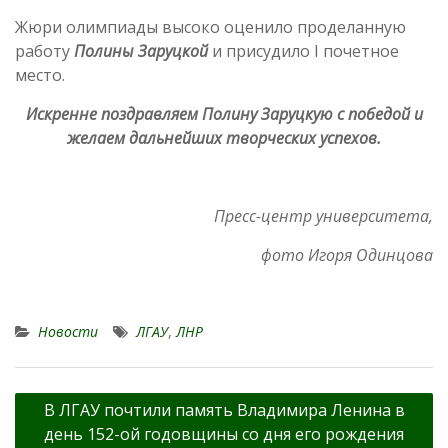
Жюри олимпиады высоко оценило проделанную
работу
Полины Заруцкой
и присудило I почетное
место.
Искренне поздравляем Полину Заруцкую с победой и
желаем дальнейших творческих успехов.
Пресс-центр университета,
фото Игоря Одинцова
Новости
ЛГАУ
,
ЛНР
Навигация
В ЛГАУ почтили память Владимира Ленина в
по
день 152-ой годовщины со дня его рождения