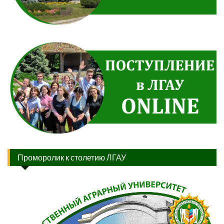
Проморолик к столетию ЛГАУ