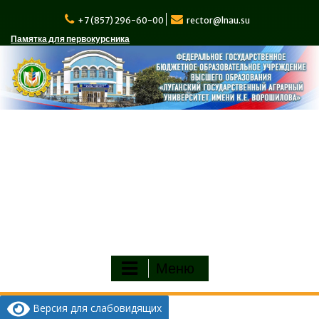
Перейти
к
+7 (857) 296-60-00
rector@lnau.su
содержимому
Памятка для первокурсника
Меню
Версия для слабовидящих