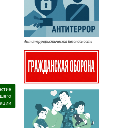
Антитеррористическая безопасность
астие
сшего
рации