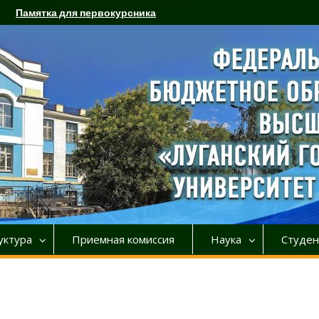
Памятка для первокурсника
уктура
Приемная комиссия
Наука
Студен