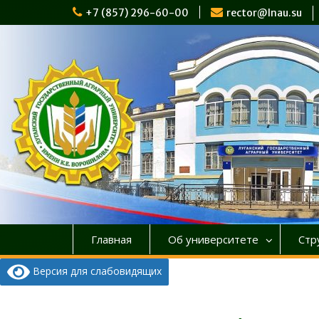
Перейти
+7 (857) 296-60-00
rector@lnau.su
к
содержимому
Главная
Об университете
Стр
Версия для слабовидящих