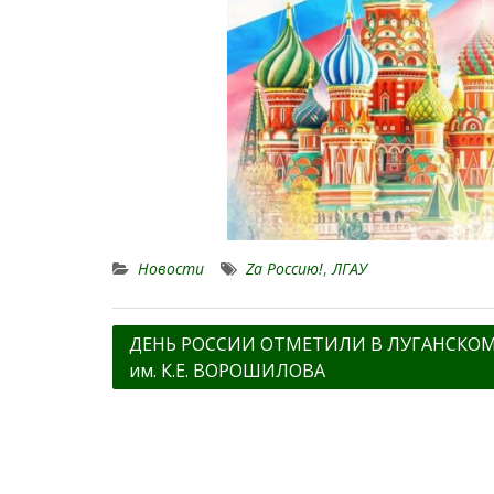
Новости
Zа Россию!
,
ЛГАУ
Навигация
ДЕНЬ РОССИИ ОТМЕТИЛИ В ЛУГАНСКОМ
им. К.Е. ВОРОШИЛОВА
по
записям