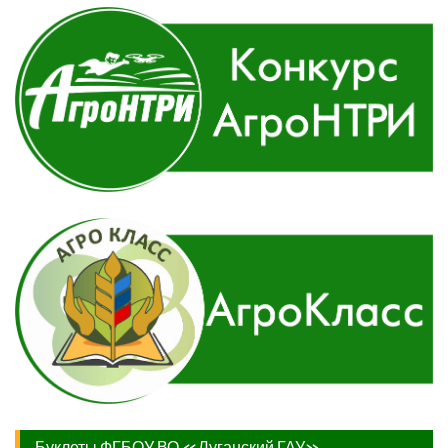
Буклеты ФГБОУ ВО «Луганский ГАУ»