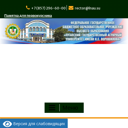
Перейти
к
+7 (857) 296-60-00
rector@lnau.su
содержимому
Памятка для первокурсника
Меню
Версия для слабовидящих