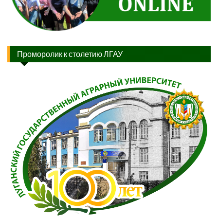
Проморолик к столетию ЛГАУ