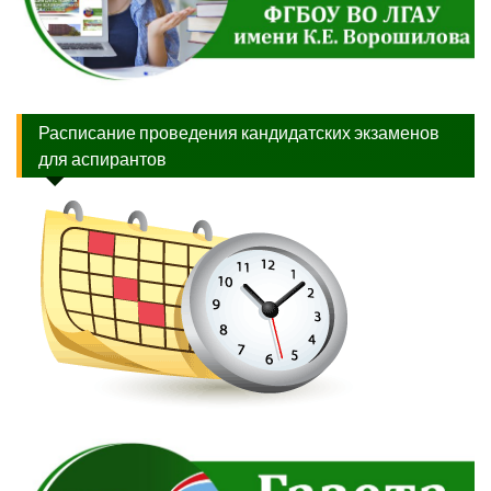
Расписание проведения кандидатских экзаменов
для аспирантов