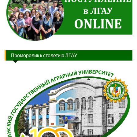
Проморолик к столетию ЛГАУ