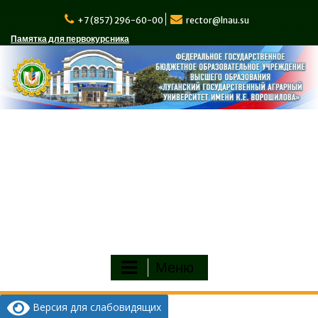
Перейти
к
+7 (857) 296-60-00
rector@lnau.su
содержимому
Памятка для первокурсника
Меню
Версия для слабовидящих