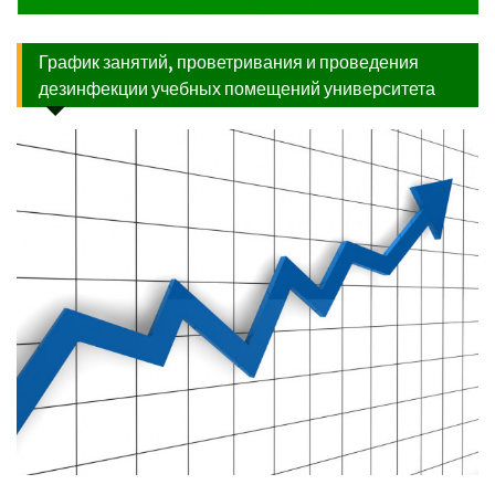
График занятий, проветривания и проведения
дезинфекции учебных помещений университета