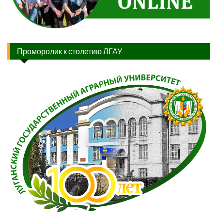
Проморолик к столетию ЛГАУ