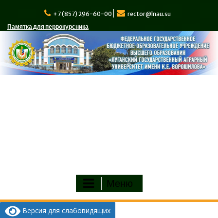
Перейти
к
+7 (857) 296-60-00
rector@lnau.su
содержимому
Памятка для первокурсника
Меню
Версия для слабовидящих