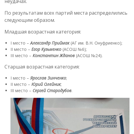
неудачах.
По результатам всех партий места распределились
следующим образом.
Младшая возрастная категория:
I место –
Александр Приймак
(АГ им. В.Н. Онуфриенко);
II место –
Егор Кузьменко
(АСОШ №6);
III место –
Константин Жданов
(АСОШ №24).
Старшая возрастная категория:
I место –
Ярослав Зинченко
;
II место –
Юрий Олейник
;
III место –
Сергей Стародубов
.