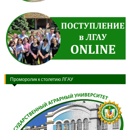
Проморолик к столетию ЛГАУ