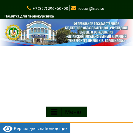
Перейти
к
+7 (857) 296-60-00
rector@lnau.su
содержимому
Памятка для первокурсника
Меню
Версия для слабовидящих