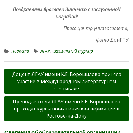
Поздравляем Ярослава Зинченко с заслуженной
наградой!
Пресс-центр университета,
фото
ДонГТУ
Новости
ЛГАУ
,
шахматный турнир
Навигация
Доцент ЛГАУ имени К.Е. Ворошилова приняла
по
участие в Международном литературном
записям
фестивале
Преподаватели ЛГАУ имени К.Е. Ворошилова
проходят курсы повышения квалификации в
Ростове-на-Дону
Сведения об образовательной организации