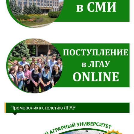
Проморолик к столетию ЛГАУ