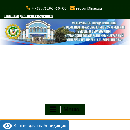
Перейти
к
+7 (857) 296-60-00
rector@lnau.su
содержимому
Памятка для первокурсника
Меню
Версия для слабовидящих