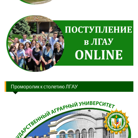
Проморолик к столетию ЛГАУ