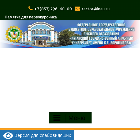
Перейти
к
+7 (857) 296-60-00
rector@lnau.su
содержимому
Памятка для первокурсника
Меню
Версия для слабовидящих