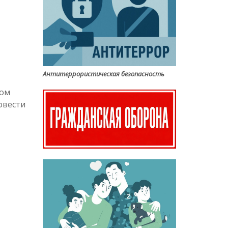
Антитеррористическая безопасность
ном
овести