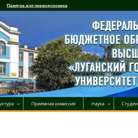
Памятка для первокурсника
уктура
Приемная комиссия
Наука
Студен