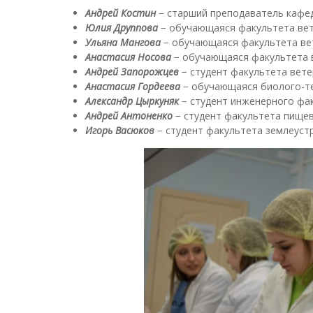
Андрей Костин
− старший преподаватель кафед
Юлия Друппова
− обучающаяся факультета вет
Ульяна Мангова
− обучающаяся факультета ве
Анастасия Носова
− обучающаяся факультета 
Андрей Запорожцев
− студент факультета вет
Анастасия Гордеева
− обучающаяся биолого-те
Александр Цыркуняк
− студент инженерного фак
Андрей Антоненко
− студент факультета пищев
Игорь Васюков
− студент факультета землеустр