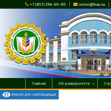
Перейти
+7 (857) 296-60-00
rector@lnau.su
к
содержимому
Главная
Об университете
Стр
Версия для слабовидящих