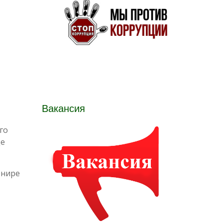
Вакансия
го
де
рнире