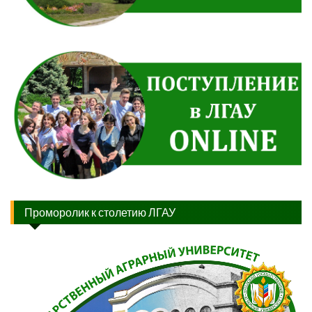
Проморолик к столетию ЛГАУ