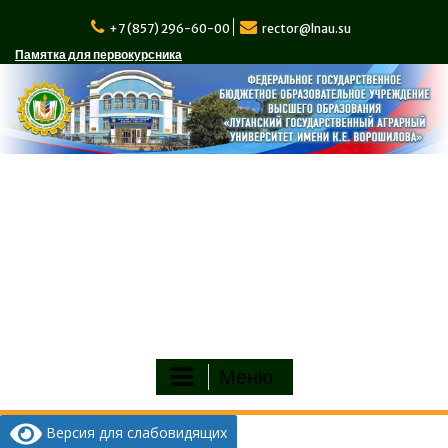
Перейти
к
+7 (857) 296-60-00
rector@lnau.su
содержимому
Памятка для первокурсника
Меню
Версия для слабовидящих