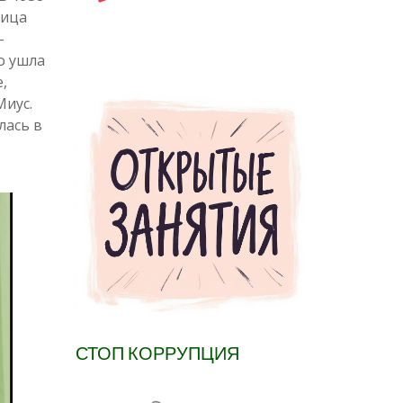
ница
–
о ушла
,
Миус.
лась в
СТОП КОРРУПЦИЯ