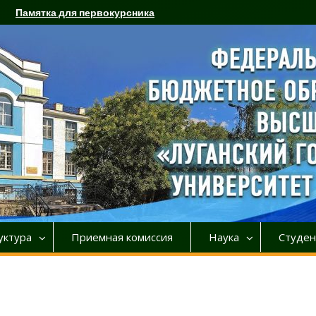
Памятка для первокурсника
уктура
Приемная комиссия
Наука
Студен