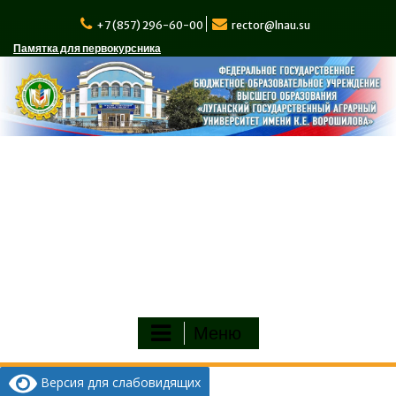
Перейти
к
+7 (857) 296-60-00
rector@lnau.su
содержимому
Памятка для первокурсника
Меню
Версия для слабовидящих