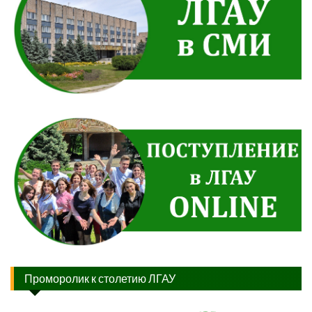
Проморолик к столетию ЛГАУ