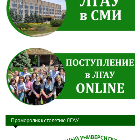
Проморолик к столетию ЛГАУ