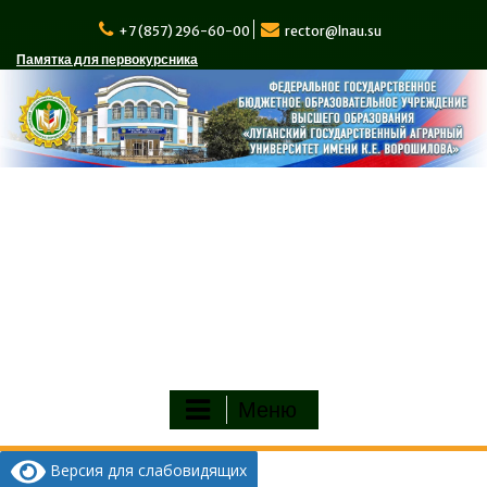
Перейти
к
+7 (857) 296-60-00
rector@lnau.su
содержимому
Памятка для первокурсника
Меню
Версия для слабовидящих