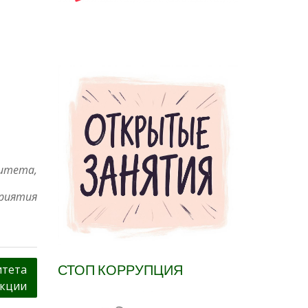
ситета,
риятия
СТОП КОРРУПЦИЯ
итета
акции