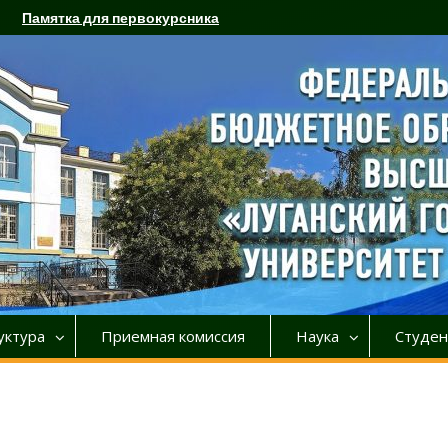
Памятка для первокурсника
уктура
Приемная комиссия
Наука
Студен