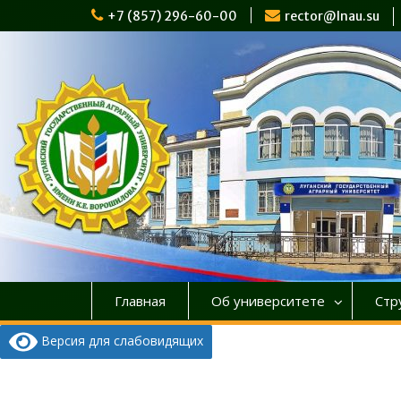
Перейти
+7 (857) 296-60-00
rector@lnau.su
к
содержимому
Главная
Об университете
Стр
Версия для слабовидящих