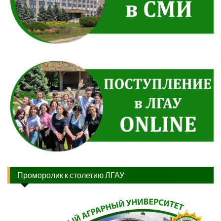
Проморолик к столетию ЛГАУ