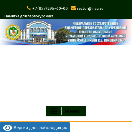
Перейти
к
+7 (857) 296-60-00
rector@lnau.su
содержимому
Памятка для первокурсника
Меню
Версия для слабовидящих