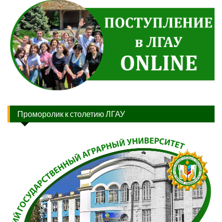
Проморолик к столетию ЛГАУ