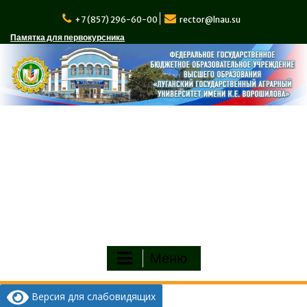
Перейти
к
+7 (857) 296-60-00
rector@lnau.su
содержимому
Памятка для первокурсника
Меню
Версия для слабовидящих