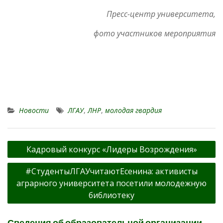
Пресс-центр университета,
фото участников мероприятия
Новости
ЛГАУ
,
ЛНР
,
молодая гвардия
Навигация
Кадровый конкурс «Лидеры Возрождения»
по
#СтудентыЛГАУчитаютЕсенина: активисты
записям
аграрного университета посетили молодежную
библиотеку
Сведения об образовательной организации