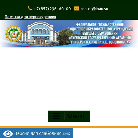
Перейти
к
+7 (857) 296-60-00
rector@lnau.su
содержимому
Памятка для первокурсника
Меню
Версия для слабовидящих