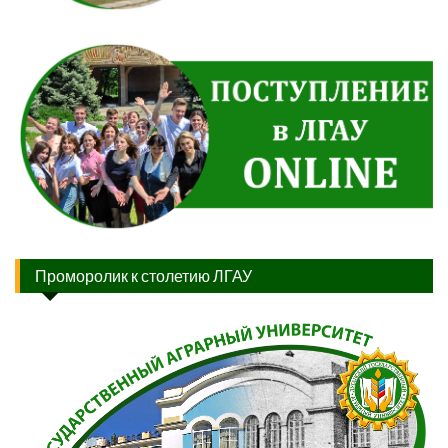
Проморолик к столетию ЛГАУ