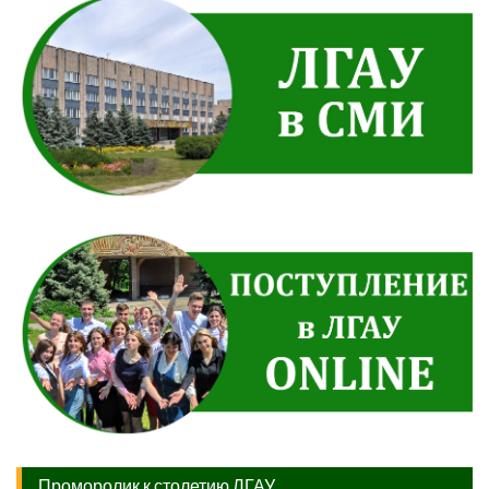
Проморолик к столетию ЛГАУ