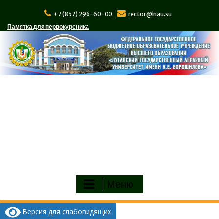
Перейти
к
+7 (857) 296-60-00
rector@lnau.su
содержимому
Памятка для первокурсника
Меню
Версия для слабовидящих