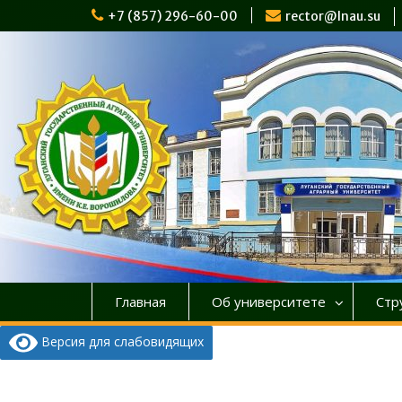
Перейти
+7 (857) 296-60-00
rector@lnau.su
к
содержимому
Главная
Об университете
Стр
Версия для слабовидящих