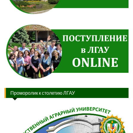
Проморолик к столетию ЛГАУ