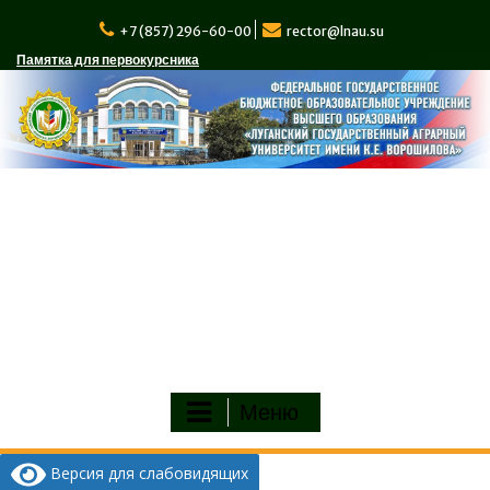
Перейти
к
+7 (857) 296-60-00
rector@lnau.su
содержимому
Памятка для первокурсника
Меню
Версия для слабовидящих