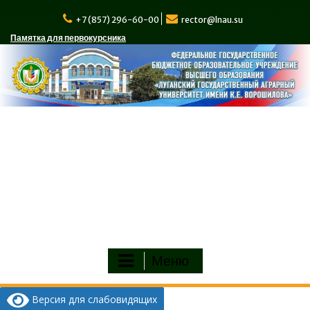
Перейти
к
+7 (857) 296-60-00
rector@lnau.su
содержимому
Памятка для первокурсника
Меню
Версия для слабовидящих