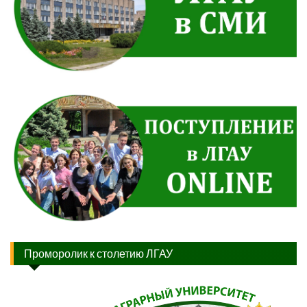
Проморолик к столетию ЛГАУ