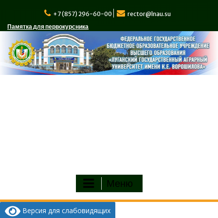
Перейти
к
+7 (857) 296-60-00
rector@lnau.su
содержимому
Памятка для первокурсника
Меню
Версия для слабовидящих