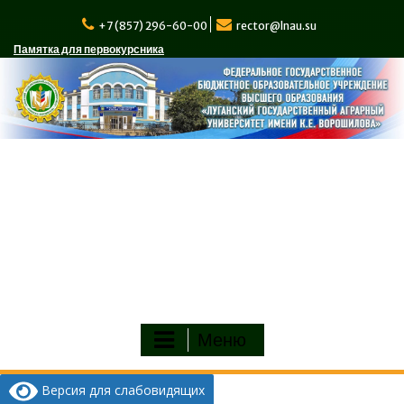
Перейти
к
+7 (857) 296-60-00
rector@lnau.su
содержимому
Памятка для первокурсника
Меню
Версия для слабовидящих