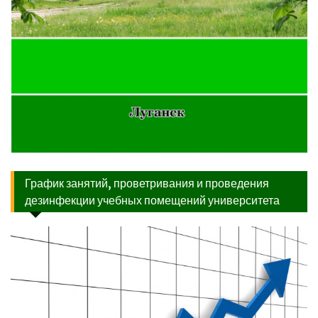
График занятий, проветривания и проведения
дезинфекции учебных помещений университета