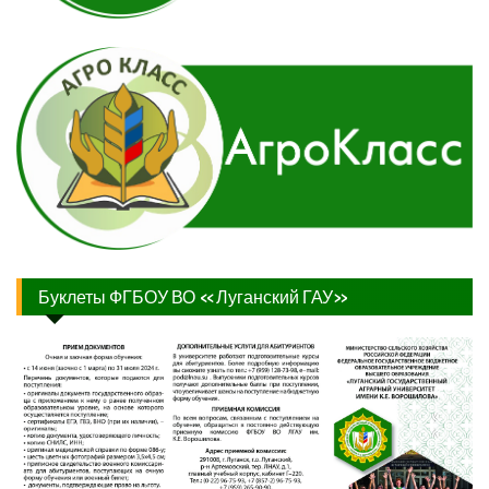
Буклеты ФГБОУ ВО «Луганский ГАУ»