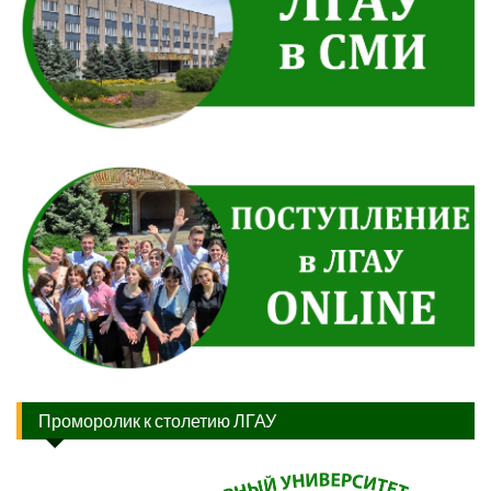
Проморолик к столетию ЛГАУ