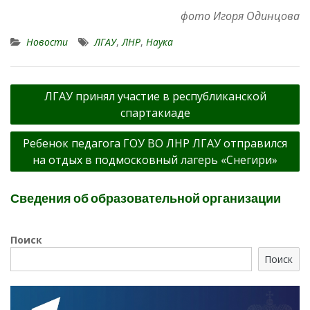
фото Игоря Одинцова
Новости
ЛГАУ
,
ЛНР
,
Наука
Навигация
ЛГАУ принял участие в республиканской
по
спартакиаде
записям
Ребенок педагога ГОУ ВО ЛНР ЛГАУ отправился
на отдых в подмосковный лагерь «Снегири»
Сведения об образовательной организации
Поиск
Поиск