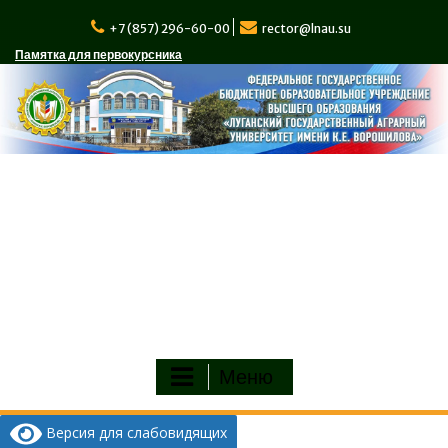
Перейти
к
+7 (857) 296-60-00
rector@lnau.su
содержимому
Памятка для первокурсника
Меню
Версия для слабовидящих