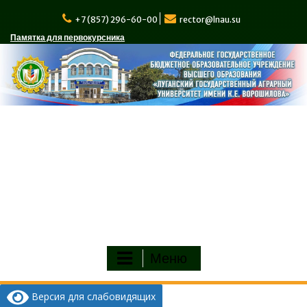
Перейти
к
+7 (857) 296-60-00
rector@lnau.su
содержимому
Памятка для первокурсника
Меню
Версия для слабовидящих