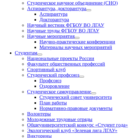
Студенческое научное объединение (СНО)
Аспирантура, докторантура
раскрыть
Аспирантура
дочернее
Докторантура
меню
Научный вестник ФГБОУ ВО ЛГАУ
Научные труды ФГБОУ ВО ЛГАУ
Научные мероприятия
раскрыть
Научно-практические конференции
дочернее
Материалы научных мероприятий
меню
Студентам
раскрыть
Национальные проекты России
дочернее
Факультет общественных профессий
меню
Спортивный клуб
Студенческий профсоюз
раскрыть
Профсоюз
дочернее
Оздоровление
меню
Студенческое самоуправление
раскрыть
Студенческий совет университета
дочернее
План работы
меню
Нормативно-правовые документы
Волонтеры
Молодежные трудовые отряды
Общеуниверситетский конкурс «Студент года»
Экологический клуб «Зеленая лига ЛГАУ»
Викторины