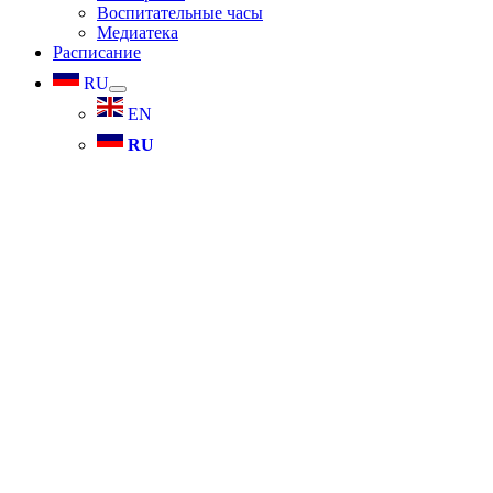
Воспитательные часы
Медиатека
Расписание
RU
раскрыть
дочернее
EN
меню
RU