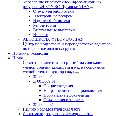
Управление библиотечно-информационных
ресурсов ФГБОУ ВО Луганский ГАУ
раскрыть
Структура библиотеки
дочернее
Электронные ресурсы
меню
Издания библиотеки
Репозиторий
Виртуальные выставки
Новости
АВТОШКОЛА ФГБОУ ВО ЛГАУ
Центр по подготовке и переподготовке водителей
по перевозке опасных грузов
Приемная комиссия
Наука
раскрыть
Советы по защите диссертаций на соискание
дочернее
ученой степени кандидата наук, на соискание
меню
ученой степени доктора наук
раскрыть
35.2.044.01
дочернее
Д 001.009.01
меню
раскрыть
Общие сведения
дочернее
Направления по специальностям
меню
Нормативные документы
Объявления о защитах
35.2.044.02
Научно-исследовательская часть
Совет молодых ученых и специалистов