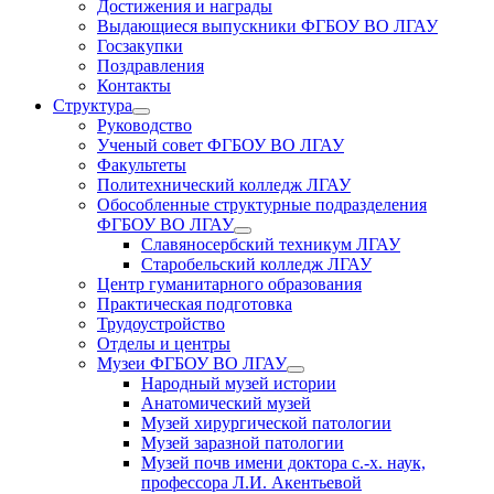
Достижения и награды
Выдающиеся выпускники ФГБОУ ВО ЛГАУ
Госзакупки
Поздравления
Контакты
Структура
раскрыть
Руководство
дочернее
Ученый совет ФГБОУ ВО ЛГАУ
меню
Факультеты
Политехнический колледж ЛГАУ
Обособленные структурные подразделения
ФГБОУ ВО ЛГАУ
раскрыть
Славяносербский техникум ЛГАУ
дочернее
Старобельский колледж ЛГАУ
меню
Центр гуманитарного образования
Практическая подготовка
Трудоустройство
Отделы и центры
Музеи ФГБОУ ВО ЛГАУ
раскрыть
Народный музей истории
дочернее
Анатомический музей
меню
Музей хирургической патологии
Музей заразной патологии
Музей почв имени доктора с.-х. наук,
профессора Л.И. Акентьевой