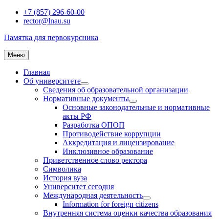
Перейти
+7 (857) 296-60-00
к
rector@lnau.su
содержимому
Памятка для первокурсника
Меню
Главная
Об университете
раскрыть
Сведения об образовательной организации
дочернее
Нормативные документы
меню
раскрыть
Основные законодательные и нормативные
дочернее
акты РФ
меню
Разработка ОПОП
Противодействие коррупции
Аккредитация и лицензирование
Инклюзивное образование
Приветственное слово ректора
Символика
История вуза
Университет сегодня
Международная деятельность
раскрыть
Information for foreign citizens
дочернее
Внутренняя система оценки качества образования
меню