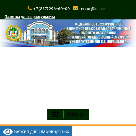
Перейти
к
+7 (857) 296-60-00
rector@lnau.su
содержимому
Памятка для первокурсника
Меню
Версия для слабовидящих