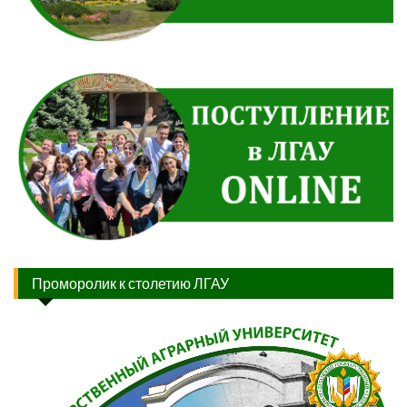
Проморолик к столетию ЛГАУ