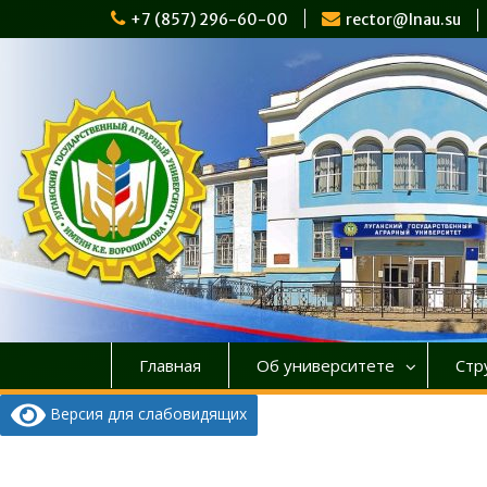
Перейти
+7 (857) 296-60-00
rector@lnau.su
к
содержимому
Главная
Об университете
Стр
Версия для слабовидящих