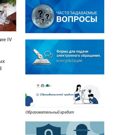
ие IV
ых
8
Образовательный кредит