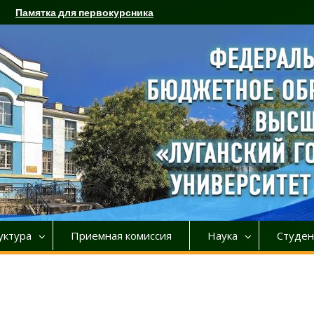
Памятка для первокурсника
уктура
Приемная комиссия
Наука
Студен