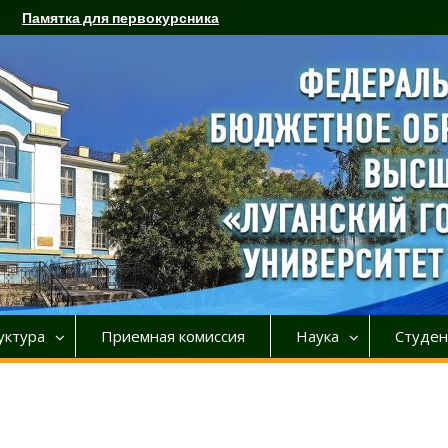
Памятка для первокурсника
уктура
Приемная комиссия
Наука
Студен