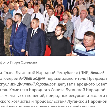
фото Игоря Одинцова
: Глава Луганской Народной Республики (ЛНР)
Леонид
протоиерей
Андрей Зозуля
, первый заместитель Председа
еспублики
Дмитрий Хорошилов
, депутат Народного Сове
атель Комитета Народного Совета Луганской Народной
 земельных отношений, природных ресурсов и экологи
ьского хозяйства и продовольствия Луганской Народно
Республиканского комитета профсоюза работников