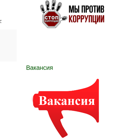
к
:
Вакансия