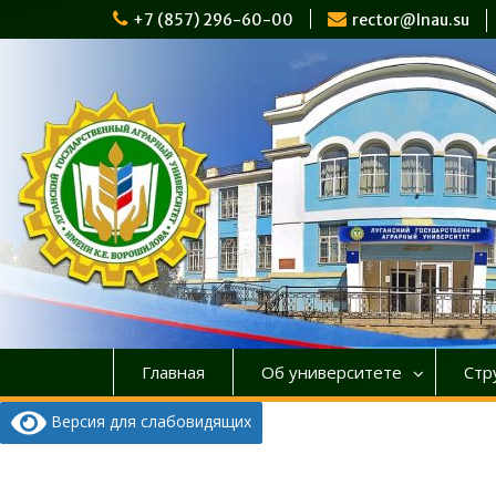
Перейти
+7 (857) 296-60-00
rector@lnau.su
к
содержимому
Главная
Об университете
Стр
Версия для слабовидящих