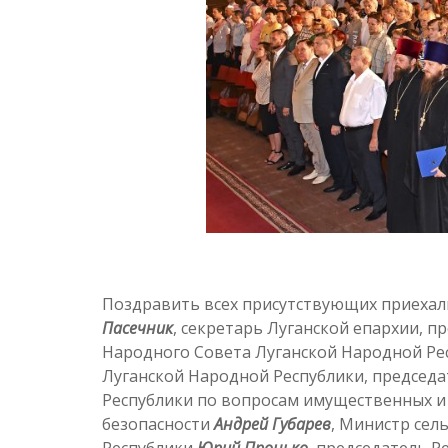
Поздравить всех присутствующих приехали
Пасечник
, секретарь Луганской епархии, 
Народного Совета Луганской Народной Р
Луганской Народной Республики, председ
Республики по вопросам имущественных и
безопасности
Андрей Губарев
, Министр сел
Республики
Юрий Пронько
, председатель 