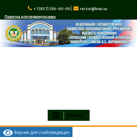
Перейти
к
+7 (857) 296-60-00
rector@lnau.su
содержимому
Памятка для первокурсника
Меню
Версия для слабовидящих