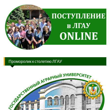
Проморолик к столетию ЛГАУ