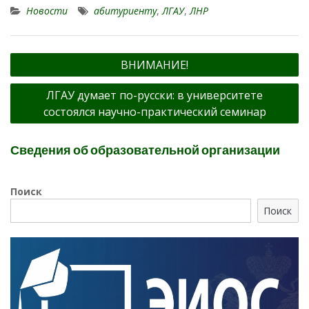
Новости
абитуриенту
,
ЛГАУ
,
ЛНР
Навигация
ВНИМАНИЕ!
по
ЛГАУ думает по-русски: в университете
записям
состоялся научно-практический семинар
Сведения об образовательной организации
Поиск
Поиск