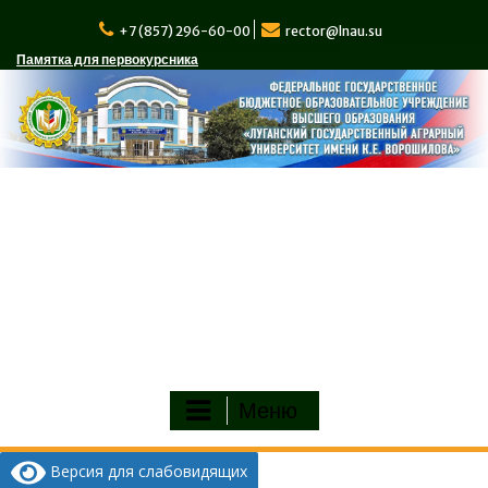
Перейти
к
+7 (857) 296-60-00
rector@lnau.su
содержимому
Памятка для первокурсника
Меню
Версия для слабовидящих